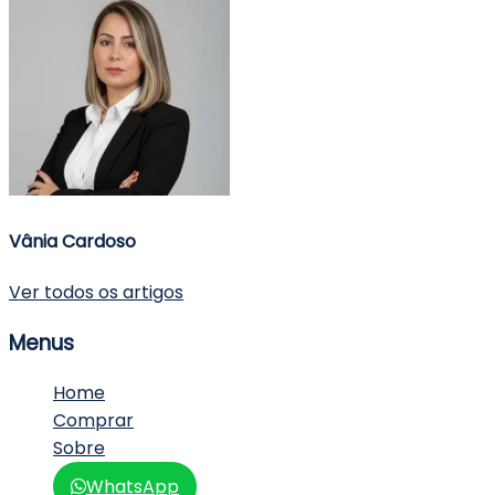
Vânia Cardoso
Ver todos os artigos
Sidebar
Menus
Home
Comprar
Sobre
WhatsApp