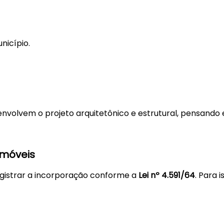
nicípio.
nvolvem o projeto arquitetônico e estrutural, pensando 
imóveis
egistrar a incorporação conforme a
Lei nº 4.591/64
. Para i