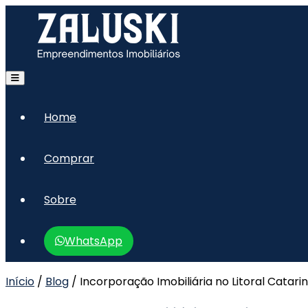
Home
Comprar
Sobre
WhatsApp
Início
/
Blog
/
Incorporação Imobiliária no Litoral Catari