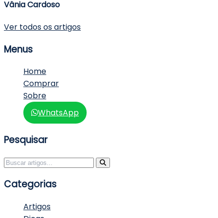
Vânia Cardoso
Ver todos os artigos
Sidebar
Menus
Home
Comprar
Sobre
WhatsApp
Pesquisar
Pesquisar por:
Categorias
Artigos