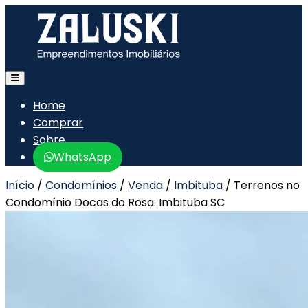
Home
Comprar
Sobre
WhatsApp
Início
/
Condomínios
/
Venda
/
Imbituba
/
Terrenos no
Condomínio Docas do Rosa: Imbituba SC