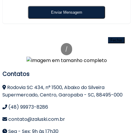
Terrenos no Condomínio Docas do
Rosa: Imbituba SC - Galeria de
Fechar
Imagens
/
Contatos
Rodovia SC 434, n° 1500, Abaixo do Silveira
Supermercado, Centro, Garopaba - SC, 88495-000
(48) 99973-8286
contato@zaluski.com.br
Seg - Sex: 9h às 17h30